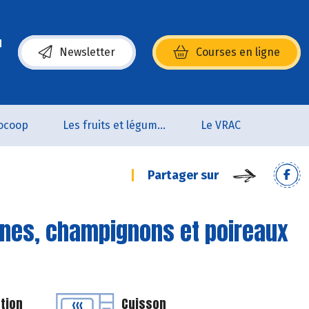
Newsletter
Courses en ligne
(s’ouvre dans une nouvelle fenêtre)
ocoop
Les fruits et légumes
Le VRAC
Partager sur
dines, champignons et poireaux
tion
Cuisson