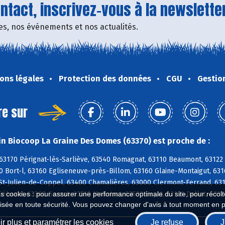
tact, inscrivez-vous à la newsletter
fres, nos événements et nos actualités.
ons légales
Protection des données
CGU
Gestio
re sur
n Biocoop La Graine Des Domes (63370) est proche de :
 63170 Pérignat-lès-Sarliève, 63540 Romagnat, 63110 Beaumont, 63122
0 Bort-l, 63160 Egliseneuve-près-Billom, 63160 Glaine-Montaigut, 63
 St-Julien-de-Coppel, 63400 Chamalières, 63000 Clermont-Ferrand, 63
Cébazat, 63360 Gerzat, 63510 Malintrat, 63530 Sayat, 63111 Dallet, 63
es cookies : pour assurer une performance optimale du site, pour récolter
isée en toute sécurité. Vous pouvez changer d'avis à tout moment en 
r plus et paramétrer les cookies
Je refuse
J