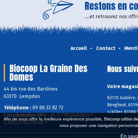
Restons en con
....et retrouvez nos of
Accueil
Contact
Menti
Biocoop La Graine Des
Nous suiv
Domes
Votre magasi
44 bis rue des Bardines
63370 Lempdes
63170 Aubière,
Bongheat, 6319
Téléphone :
09 88 33 82 72
s/Allier, 63160
Coordonnées GPS :
45,7771932402634 ° ,
Blanzat, 63118 
Afin de vous offrir la meilleure expérience possible, Biocoop utilise d
3,20323416270446 °
vous proposer une navigation personnal
En savoi