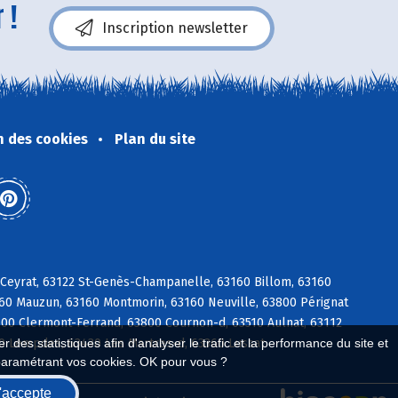
 !
Inscription newsletter
n des cookies
Plan du site
 Ceyrat, 63122 St-Genès-Champanelle, 63160 Billom, 63160
160 Mauzun, 63160 Montmorin, 63160 Neuville, 63800 Pérignat
100 Clermont-Ferrand, 63800 Cournon-d, 63510 Aulnat, 63112
370 Lempdes, 63430 Les Martres-d, 63360 Lussat
 des statistiques afin d'analyser le trafic et la performance du site et
paramétrant vos cookies. OK pour vous ?
'accepte