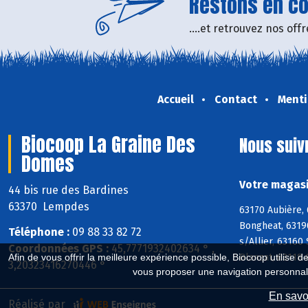
Restons en con
....et retrouvez nos of
Accueil
Contact
Menti
Biocoop La Graine Des
Nous suiv
Domes
Votre magasi
44 bis rue des Bardines
63370 Lempdes
63170 Aubière,
Bongheat, 6319
Téléphone :
09 88 33 82 72
s/Allier, 63160
Coordonnées GPS :
45,7771932402634 ° ,
Afin de vous offrir la meilleure expérience possible, Biocoop utilise d
Blanzat, 63118 
3,20323416270446 °
vous proposer une navigation personnal
En savoi
Réalisé par