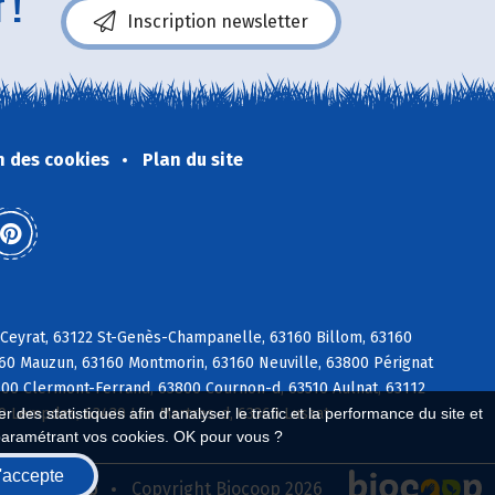
 !
Inscription newsletter
n des cookies
Plan du site
 Ceyrat, 63122 St-Genès-Champanelle, 63160 Billom, 63160
160 Mauzun, 63160 Montmorin, 63160 Neuville, 63800 Pérignat
100 Clermont-Ferrand, 63800 Cournon-d, 63510 Aulnat, 63112
 des statistiques afin d'analyser le trafic et la performance du site et
370 Lempdes, 63430 Les Martres-d, 63360 Lussat
paramétrant vos cookies. OK pour vous ?
'accepte
seau Biocoop
Copyright Biocoop 2026