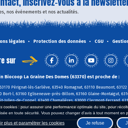
tact, inscrivez-vous à la newsletter
fres, nos événements et nos actualités.
ons légales
Protection des données
CGU
Gestio
re sur
n Biocoop La Graine Des Domes (63370) est proche de :
 63170 Pérignat-lès-Sarliève, 63540 Romagnat, 63110 Beaumont, 63122
0 Bort-l, 63160 Egliseneuve-près-Billom, 63160 Glaine-Montaigut, 63
 St-Julien-de-Coppel, 63400 Chamalières, 63000 Clermont-Ferrand, 63
es cookies : pour assurer une performance optimale du site, pour récolter
Cébazat, 63360 Gerzat, 63510 Malintrat, 63530 Sayat, 63111 Dallet, 63
isée en toute sécurité. Vous pouvez changer d'avis à tout moment en 
r plus et paramétrer les cookies
Je refuse
J
Biocoop.fr
Le ré