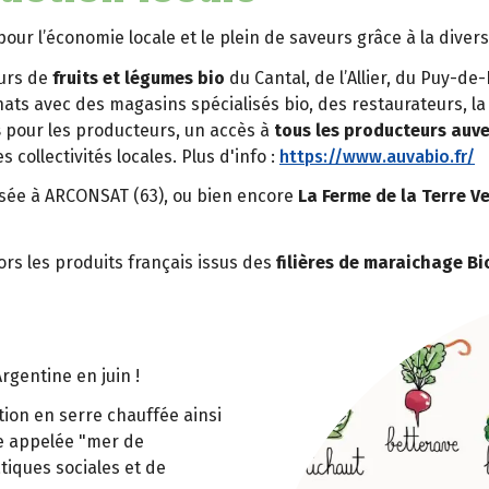
our l’économie locale et le plein de saveurs grâce à la divers
eurs de
fruits et légumes bio
du Cantal, de l’Allier, du Puy-
ts avec des magasins spécialisés bio, des restaurateurs, la 
s
pour les producteurs, un accès à
tous les producteurs auv
s collectivités locales. Plus d'info :
https://www.auvabio.fr/
ée à ARCONSAT (63), ou bien encore
La Ferme de la Terre V
ors les produits français issus des
filières de maraichage B
gentine en juin !
tion en serre chauffée ainsi
e appelée "mer de
atiques sociales et de