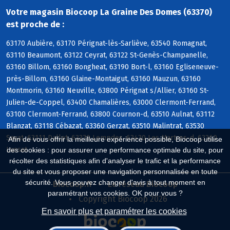
Votre magasin Biocoop La Graine Des Domes (63370)
est proche de :
63170 Aubière, 63170 Pérignat-lès-Sarliève, 63540 Romagnat,
63110 Beaumont, 63122 Ceyrat, 63122 St-Genès-Champanelle,
63160 Billom, 63160 Bongheat, 63190 Bort-l, 63160 Egliseneuve-
près-Billom, 63160 Glaine-Montaigut, 63160 Mauzun, 63160
Montmorin, 63160 Neuville, 63800 Pérignat s/Allier, 63160 St-
Julien-de-Coppel, 63400 Chamalières, 63000 Clermont-Ferrand,
63100 Clermont-Ferrand, 63800 Cournon-d, 63510 Aulnat, 63112
Blanzat, 63118 Cébazat, 63360 Gerzat, 63510 Malintrat, 63530
Sayat, 63111 Dallet, 63370 Lempdes, 63430 Les Martres-d, 63360
Afin de vous offrir la meilleure expérience possible, Biocoop utilise
Lussat
des cookies : pour assurer une performance optimale du site, pour
récolter des statistiques afin d'analyser le trafic et la performance
du site et vous proposer une navigation personnalisée en toute
sécurité. Vous pouvez changer d'avis à tout moment en
Biocoop.fr
Le réseau Biocoop
paramétrant vos cookies. OK pour vous ?
Copyright Biocoop 2026
En savoir plus et paramétrer les cookies