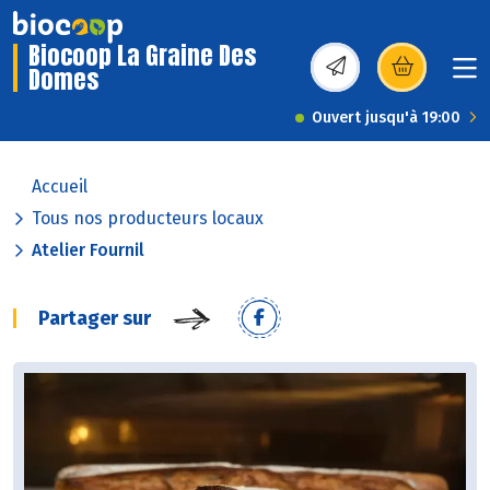
Biocoop La Graine Des
Domes
(s’ouvre dans une nou
Ouvert jusqu'à 19:00
Accueil
Tous nos producteurs locaux
Atelier Fournil
Partager sur