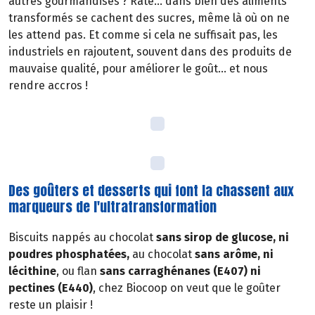
autres gourmandises ? Raté… dans bien des aliments
transformés se cachent des sucres, même là où on ne
les attend pas. Et comme si cela ne suffisait pas, les
industriels en rajoutent, souvent dans des produits de
mauvaise qualité, pour améliorer le goût… et nous
rendre accros !
Des goûters et desserts qui font la chassent aux
marqueurs de l'ultratransformation
Biscuits nappés au chocolat
sans sirop de glucose, ni
poudres phosphatées,
au chocolat
sans arôme, ni
lécithine
, ou flan
sans carraghénanes (E407) ni
pectines (E440)
, chez Biocoop on veut que le goûter
reste un plaisir !