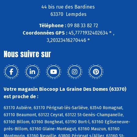
44 bis rue des Bardines
63370 Lempdes
Téléphone :
09 88 33 82 72
Coordonnées GPS :
45,7771932402634 ° ,
3,20323416270446 °
Nous suivre sur
Votre magasin Biocoop La Graine Des Domes (63370)
est proche de :
63170 Aubière, 63170 Pérignat-lès-Sarliève, 63540 Romagnat,
63110 Beaumont, 63122 Ceyrat, 63122 St-Genès-Champanelle,
63160 Billom, 63160 Bongheat, 63190 Bort-l, 63160 Egliseneuve-
près-Billom, 63160 Glaine-Montaigut, 63160 Mauzun, 63160
Montmorin, 63160 Neuville, 63800 Pérignat s/Allier, 63160 St-