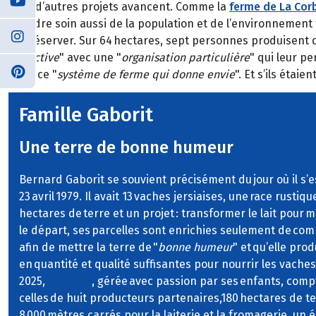
Mais d’autres projets avancent. Comme la
ferme de La Cor
prendre soin aussi de la population et de l’environnement fr
et préserver. Sur 64 hectares, sept personnes produisent d
collective
" avec une "
organisation particulière
" qui leur p
dans ce "
système de ferme qui donne envie
". Et s’ils étaie
Famille Gaborit
Une terre de bonne humeur
Bernard Gaborit se souvient précisément du jour où il s’est
23 avril 1979. Il avait 13 vaches jersiaises, une race rustiq
hectares de terre et un projet : transformer le lait pour m
le départ, ses parcelles sont enrichies seulement de compo
afin de mettre la terre de "
bonne humeur
" et qu’elle prod
en quantité et qualité suffisantes pour nourrir les vaches
2025,
la ferme
, gérée avec passion par ses enfants, compt
celles de huit producteurs partenaires,180 hectares de te
8 000 mètres carrés pour la laiterie et la fromagerie, un