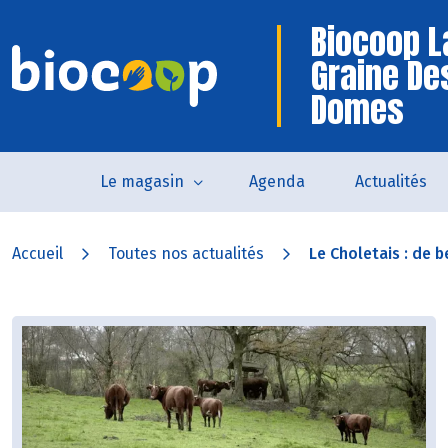
Biocoop L
Graine De
Domes
Le magasin
Agenda
Actualités
Accueil
Toutes nos actualités
Le Choletais : de be