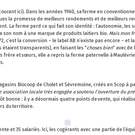
ourant ici). Dans les années 1960, sa ferme en conventionnel,
ues la promesse de meilleurs rendements et de meilleurs rev
t. La ferme perd ce qui fait son identité : l’autonomie, les sol
na son nom à une marque de produits laitiers bio.
Mais mon fr
72, c’est la conversion – le label AB n’existe pas encore – et
ils étaient transparents), en faisant les "
choses bien
" avec de 
es frère et sœurs, elle a repris la ferme paternelle à Maulévrier
s.
gasins Biocoop de Cholet et Sèvremoine, créés en Scop à pa
 association locale très engagée a soutenu l’ouverture du pr
tôt bonne : il y a désormais quatre points de vente, qui réalis
s du territoire.
ente et 35 salariés. Ici, les cogérants avec une partie de l’