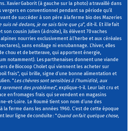
s. Xavier Gaborit (à gauche sur la photo) a travaillé dans
es vergers en conventionnel pendant sa période qu’il
t avant de succéder à son père à la ferme bio des Mazeries
je suis né dedans, je ne sais faire que ça
", dit-il. Et il le fait
t son cousin Julien (à droite), ils élèvent 70 vaches
alpines nourries exclusivement à l’herbe et aux céréales
hectares), sans ensilage ni enrubannage. L’hiver, elles
 de chou et de betterave, qui apportent énergie,
cium notamment). Les parthenaises donnent une viande
rs de Biocoop Cholet qui viennent les acheter sur
poil frais", qui brille, signe d’une bonne alimentation et
lien. "
Les chèvres sont sensibles à l’humidité, aux
ont rarement des problèmes
", explique-t-il. Leur lait cru et
lace en fromages frais qui se vendent en magasins
ne-et-Loire. Le Roumé tient son nom d’une des
à la ferme dans les années 1960. C’est de cette époque
t leur ligne de conduite : "
Quand on fait quelque chose,