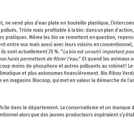
t, ne vend plus d’eau plate en bouteille plastique, l’interco
lués. Triste mais profitable à la bio : dans un plan d’action,
 leurs pratiques. Même les bio se remettent en question, repen
ent entre eux mais aussi avec leurs voisins en conventionnel, 
ils sont actuellement 25 %. "
La bio est un outil important pou
nos haies permettent de filtrer l’eau.
" Et quand les animaux so
oup moins de phosphore et autres polluants au robinet ! Le s
limatique et plus autonomes financièrement. Bio Ribou Verdon
 en magasins Biocoop, qui met en valeur la démarche de l’as
difficile dans le département. Le conservatisme et un manqu
ntionnel alors que des jeunes producteurs espéraient s’y éta