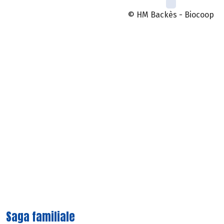
© HM Backès - Biocoop
Saga familiale