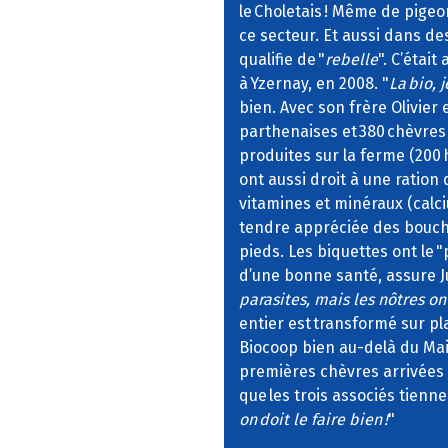
le Choletais ! Même de pigeon
ce secteur. Et aussi dans d
qualifie de "
rebelle
". C’étai
à Yzernay, en 2008. "
La bio, 
bien. Avec son frère Olivier e
parthenaises et 380 chèvres 
produites sur la ferme (200 
ont aussi droit à une ration
vitamines et minéraux (cal
tendre appréciée des bouche
pieds. Les biquettes ont le "
d’une bonne santé, assure Ju
parasites, mais les nôtres 
entier est transformé sur p
Biocoop bien au-delà du Mai
premières chèvres arrivées 
que les trois associés tiennen
on doit le faire bien !
"