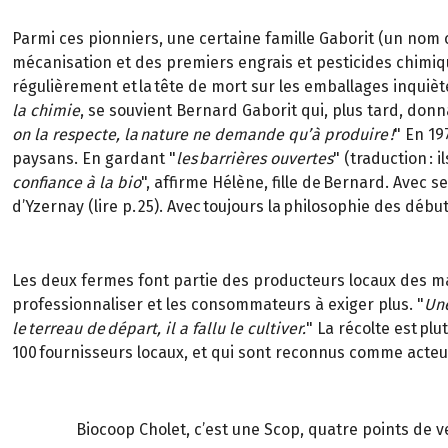
Parmi ces pionniers, une certaine famille Gaborit (un nom c
mécanisation et des premiers engrais et pesticides chimiq
régulièrement et la tête de mort sur les emballages inquièten
la chimie
, se souvient Bernard Gaborit qui, plus tard, don
on la respecte, la nature ne demande qu’à produire !
" En 19
paysans. En gardant "
les barrières ouvertes
" (traduction : 
confiance à la bio
", affirme Hélène, fille de Bernard. Avec s
d’Yzernay (lire p. 25). Avec toujours la philosophie des début
Les deux fermes font partie des producteurs locaux des ma
professionnaliser et les consommateurs à exiger plus. "
Une
le terreau de départ, il a fallu le cultiver.
" La récolte est plu
100 fournisseurs locaux, et qui sont reconnus comme acteur
Biocoop Cholet, c’est une Scop, quatre points de v