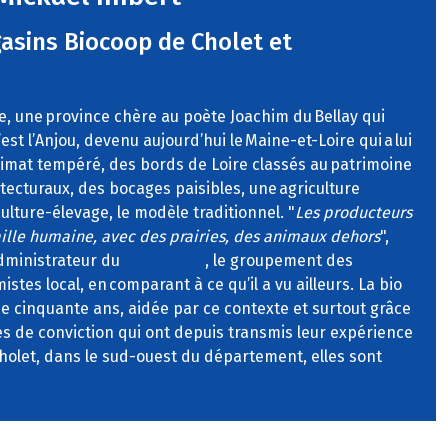
asins Biocoop de Cholet et
ècle, une province chère au poète Joachim du Bellay qui
’est l’Anjou, devenu aujourd’hui le Maine-et-Loire qui a lui
climat tempéré, des bords de Loire classés au patrimoine
itecturaux, des bocages paisibles, une agriculture
ulture-élevage, le modèle traditionnel. "
Les producteurs
aille humaine, avec des prairies, des animaux dehors
",
administrateur du
Gabb Anjou
, le groupement des
tes local, en comparant à ce qu’il a vu ailleurs. La bio
 de cinquante ans, aidée par ce contexte et surtout grâce
 de conviction qui ont depuis transmis leur expérience
Cholet, dans le sud-ouest du département, elles sont