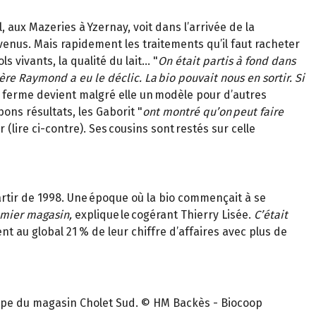
 aux Mazeries à Yzernay, voit dans l’arrivée de la
enus. Mais rapidement les traitements qu’il faut racheter
s vivants, la qualité du lait… "
On était partis à fond dans
ère Raymond a eu le déclic. La bio pouvait nous en sortir. Si
 la ferme devient malgré elle un modèle pour d’autres
bons résultats, les Gaborit "
ont montré qu’on peut faire
 (lire ci-contre). Ses cousins sont restés sur celle
rtir de 1998. Une époque où la bio commençait à se
emier magasin,
explique le cogérant Thierry Lisée.
C’était
ent au global 21 % de leur chiffre d’affaires avec plus de
équipe du magasin Cholet Sud. © HM Backès - Biocoop