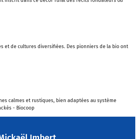
ont inscrit dans ce décor rural des récits fondateurs où
s et de cultures diversifiées. Des pionniers de la bio ont
vaches calmes et rustiques, bien adaptées au système
ackès - Biocoop
 Mickaël Imbert