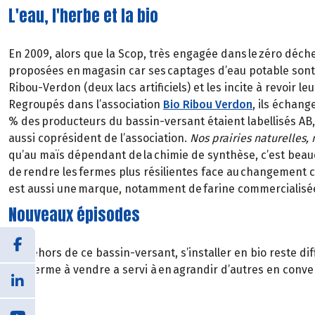
L'eau, l'herbe et la bio
En 2009, alors que la Scop, très engagée dans le zéro déche
proposées en magasin car ses captages d’eau potable sont pol
Ribou-Verdon (deux lacs artificiels) et les incite à revoir
Regroupés dans l’association
Bio Ribou Verdon
, ils échang
% des producteurs du bassin-versant étaient labellisés AB, 
aussi coprésident de l’association.
Nos prairies naturelles, 
qu’au maïs dépendant de la chimie de synthèse, c’est beauc
de rendre les fermes plus résilientes face au changement c
est aussi une marque, notamment de farine commercialisée
Nouveaux épisodes
En dehors de ce bassin-versant, s’installer en bio reste 
une ferme à vendre a servi à en agrandir d’autres en conve