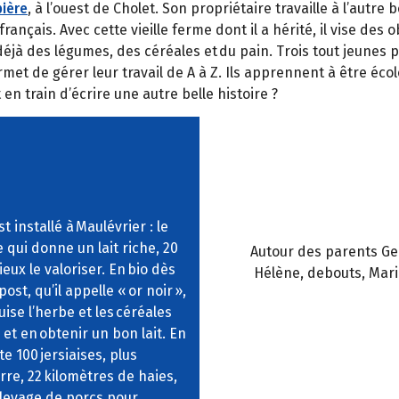
bière
, à l’ouest de Cholet. Son propriétaire travaille à l’autr
ançais. Avec cette vieille ferme dont il a hérité, il vise des
éjà des légumes, des céréales et du pain. Trois tout jeunes 
ermet de gérer leur travail de A à Z. Ils apprennent à être éc
nt en train d’écrire une autre belle histoire ?
 installé à Maulévrier : le
ue qui donne un lait riche, 20
Autour des parents Gen
ieux le valoriser. En bio dès
Hélène, debouts, Mari
st, qu’il appelle « or noir »,
uise l’herbe et les céréales
 et en obtenir un bon lait. En
e 100 jersiaises, plus
rre, 22 kilomètres de haies,
 élevage de porcs pour