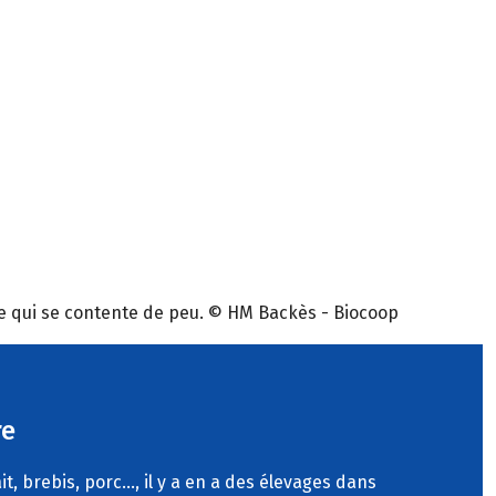
che qui se contente de peu. © HM Backès - Biocoop
re
ait, brebis, porc…, il y a en a des élevages dans