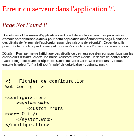
Erreur du serveur dans l'application '/'.
Page Not Found !!
Description :
Une erreur d'application s'est produite sur le serveur. Les paramètres
d'erreur personnalisés actuels pour cette application empêchent l'affichage à distance
des détails de l'erreur de l'application (pour des raisons de sécurité). Cependant, ils
peuvent être affichés par les navigateurs qui s'exécutent sur l'ordinateur serveur local.
Détails =
Pour permettre l'affichage des détails de ce message d'erreur spécifique sur les
ordinateurs distants, créez une balise <customErrors> dans un fichier de configuration
"web.config" situé dans le répertoire racine de l'application Web en cours. Attribuez
ensuite la valeur "off" à l'attribut "mode" de cette balise <customErrors>.
<!-- Fichier de configuration 
Web.Config -->

<configuration>

    <system.web>

        <customErrors 
mode="Off"/>

    </system.web>

</configuration>