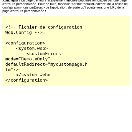
Remarques :
La page d'erreurs actuellement affichée peut être remplacée par une page
d'erreurs personnalisée. Pour ce faire, modifiez l'attribut "defaultRedirect" de la balise de
configuration <customErrors> de l'application, de sorte qu'il pointe vers une URL de la
page d'erreurs personnalisée !
<!-- Fichier de configuration 
Web.Config -->

<configuration>

    <system.web>

        <customErrors 
mode="RemoteOnly" 
defaultRedirect="mycustompage.h
tm"/>

    </system.web>

</configuration>