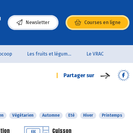
Newsletter
Courses en ligne
(s’ouvre dans une nouvelle fenêtre)
ocoop
Les fruits et légumes
Le VRAC
Partager sur
en
Végétarien
Automne
Eté
Hiver
Printemps
tion
Cuisson