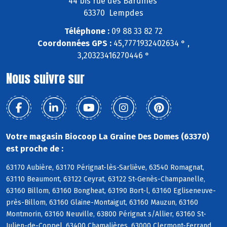
44 bis rue des Bardines
63370 Lempdes
Téléphone :
09 88 33 82 72
Coordonnées GPS :
45,7771932402634 ° ,
3,20323416270446 °
Nous suivre sur
Votre magasin Biocoop La Graine Des Domes (63370)
est proche de :
63170 Aubière, 63170 Pérignat-lès-Sarliève, 63540 Romagnat,
63110 Beaumont, 63122 Ceyrat, 63122 St-Genès-Champanelle,
63160 Billom, 63160 Bongheat, 63190 Bort-l, 63160 Egliseneuve-
près-Billom, 63160 Glaine-Montaigut, 63160 Mauzun, 63160
Montmorin, 63160 Neuville, 63800 Pérignat s/Allier, 63160 St-
Julien-de-Coppel, 63400 Chamalières, 63000 Clermont-Ferrand,