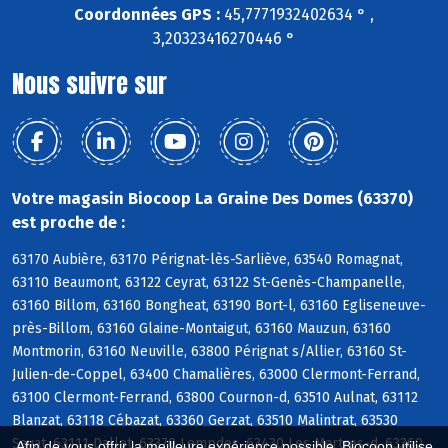
Coordonnées GPS :
45,7771932402634 ° ,
3,20323416270446 °
Nous suivre sur
Votre magasin Biocoop La Graine Des Domes (63370)
est proche de :
63170 Aubière, 63170 Pérignat-lès-Sarliève, 63540 Romagnat,
63110 Beaumont, 63122 Ceyrat, 63122 St-Genès-Champanelle,
63160 Billom, 63160 Bongheat, 63190 Bort-l, 63160 Egliseneuve-
près-Billom, 63160 Glaine-Montaigut, 63160 Mauzun, 63160
Montmorin, 63160 Neuville, 63800 Pérignat s/Allier, 63160 St-
Julien-de-Coppel, 63400 Chamalières, 63000 Clermont-Ferrand,
63100 Clermont-Ferrand, 63800 Cournon-d, 63510 Aulnat, 63112
Blanzat, 63118 Cébazat, 63360 Gerzat, 63510 Malintrat, 63530
Sayat, 63111 Dallet, 63370 Lempdes, 63430 Les Martres-d, 63360
Afin de vous offrir la meilleure expérience possible, Biocoop utilise