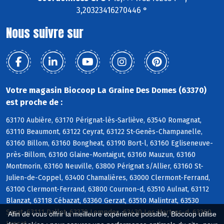
3,20323416270446 °
Nous suivre sur
Votre magasin Biocoop La Graine Des Domes (63370)
est proche de :
63170 Aubière, 63170 Pérignat-lès-Sarliève, 63540 Romagnat,
63110 Beaumont, 63122 Ceyrat, 63122 St-Genès-Champanelle,
63160 Billom, 63160 Bongheat, 63190 Bort-l, 63160 Egliseneuve-
près-Billom, 63160 Glaine-Montaigut, 63160 Mauzun, 63160
Montmorin, 63160 Neuville, 63800 Pérignat s/Allier, 63160 St-
Julien-de-Coppel, 63400 Chamalières, 63000 Clermont-Ferrand,
63100 Clermont-Ferrand, 63800 Cournon-d, 63510 Aulnat, 63112
Blanzat, 63118 Cébazat, 63360 Gerzat, 63510 Malintrat, 63530
Sayat, 63111 Dallet, 63370 Lempdes, 63430 Les Martres-d, 63360
Afin de vous offrir la meilleure expérience possible, Biocoop utilise
Lussat