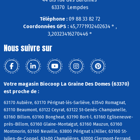
63370 Lempdes
Téléphone :
09 88 33 82 72
Coordonnées GPS :
45,7771932402634 ° ,
3,20323416270446 °
Nous suivre sur
Votre magasin Biocoop La Graine Des Domes (63370)
est proche de :
63170 Aubière, 63170 Pérignat-lès-Sarliève, 63540 Romagnat,
63110 Beaumont, 63122 Ceyrat, 63122 St-Genès-Champanelle,
63160 Billom, 63160 Bongheat, 63190 Bort-l, 63160 Egliseneuve-
près-Billom, 63160 Glaine-Montaigut, 63160 Mauzun, 63160
Montmorin, 63160 Neuville, 63800 Pérignat s/Allier, 63160 St-
Julien-de-Coppel, 63400 Chamalières, 63000 Clermont-Ferrand,