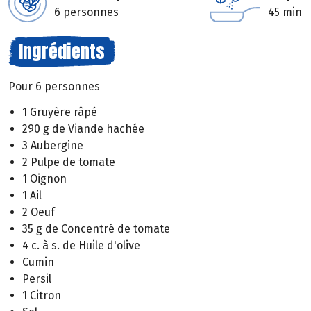
6 personnes
45 min
Ingrédients
Pour 6 personnes
1 Gruyère râpé
290 g de Viande hachée
3 Aubergine
2 Pulpe de tomate
1 Oignon
1 Ail
2 Oeuf
35 g de Concentré de tomate
4 c. à s. de Huile d'olive
Cumin
Persil
1 Citron