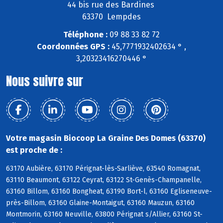
44 bis rue des Bardines
63370 Lempdes
Téléphone :
09 88 33 82 72
Coordonnées GPS :
45,7771932402634 ° ,
3,20323416270446 °
Nous suivre sur
Votre magasin Biocoop La Graine Des Domes (63370)
est proche de :
63170 Aubière, 63170 Pérignat-lès-Sarliève, 63540 Romagnat,
63110 Beaumont, 63122 Ceyrat, 63122 St-Genès-Champanelle,
63160 Billom, 63160 Bongheat, 63190 Bort-l, 63160 Egliseneuve-
près-Billom, 63160 Glaine-Montaigut, 63160 Mauzun, 63160
Montmorin, 63160 Neuville, 63800 Pérignat s/Allier, 63160 St-