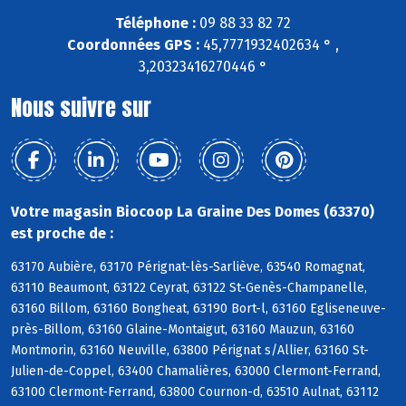
Téléphone :
09 88 33 82 72
Coordonnées GPS :
45,7771932402634 ° ,
3,20323416270446 °
Nous suivre sur
Votre magasin Biocoop La Graine Des Domes (63370)
est proche de :
63170 Aubière, 63170 Pérignat-lès-Sarliève, 63540 Romagnat,
63110 Beaumont, 63122 Ceyrat, 63122 St-Genès-Champanelle,
63160 Billom, 63160 Bongheat, 63190 Bort-l, 63160 Egliseneuve-
près-Billom, 63160 Glaine-Montaigut, 63160 Mauzun, 63160
Montmorin, 63160 Neuville, 63800 Pérignat s/Allier, 63160 St-
Julien-de-Coppel, 63400 Chamalières, 63000 Clermont-Ferrand,
63100 Clermont-Ferrand, 63800 Cournon-d, 63510 Aulnat, 63112