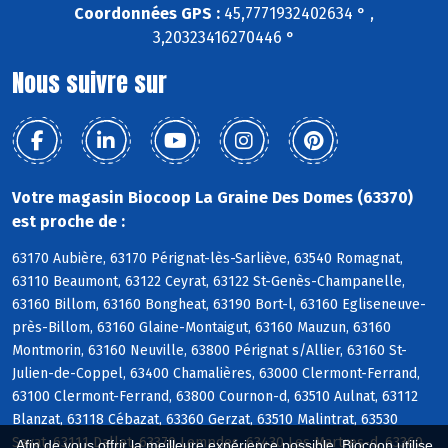
Coordonnées GPS :
45,7771932402634 ° ,
3,20323416270446 °
Nous suivre sur
Votre magasin Biocoop La Graine Des Domes (63370)
est proche de :
63170 Aubière, 63170 Pérignat-lès-Sarliève, 63540 Romagnat,
63110 Beaumont, 63122 Ceyrat, 63122 St-Genès-Champanelle,
63160 Billom, 63160 Bongheat, 63190 Bort-l, 63160 Egliseneuve-
près-Billom, 63160 Glaine-Montaigut, 63160 Mauzun, 63160
Montmorin, 63160 Neuville, 63800 Pérignat s/Allier, 63160 St-
Julien-de-Coppel, 63400 Chamalières, 63000 Clermont-Ferrand,
63100 Clermont-Ferrand, 63800 Cournon-d, 63510 Aulnat, 63112
Blanzat, 63118 Cébazat, 63360 Gerzat, 63510 Malintrat, 63530
Sayat, 63111 Dallet, 63370 Lempdes, 63430 Les Martres-d, 63360
Afin de vous offrir la meilleure expérience possible, Biocoop utilise