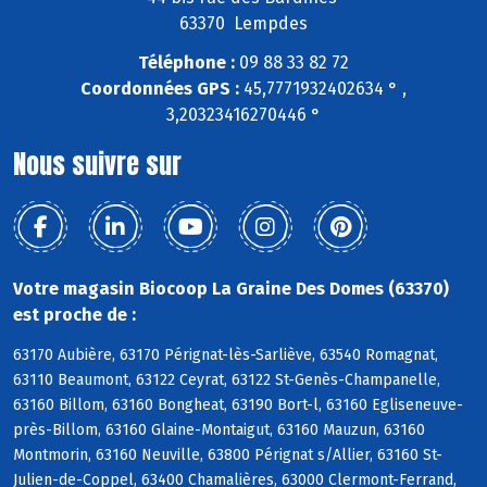
63370 Lempdes
Téléphone :
09 88 33 82 72
Coordonnées GPS :
45,7771932402634 ° ,
3,20323416270446 °
Nous suivre sur
Votre magasin Biocoop La Graine Des Domes (63370)
est proche de :
63170 Aubière, 63170 Pérignat-lès-Sarliève, 63540 Romagnat,
63110 Beaumont, 63122 Ceyrat, 63122 St-Genès-Champanelle,
63160 Billom, 63160 Bongheat, 63190 Bort-l, 63160 Egliseneuve-
près-Billom, 63160 Glaine-Montaigut, 63160 Mauzun, 63160
Montmorin, 63160 Neuville, 63800 Pérignat s/Allier, 63160 St-
Julien-de-Coppel, 63400 Chamalières, 63000 Clermont-Ferrand,