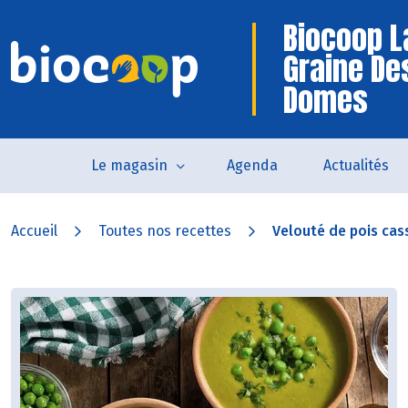
Biocoop L
Graine De
Domes
Le magasin
Agenda
Actualités
Accueil
Toutes nos recettes
Velouté de pois cass