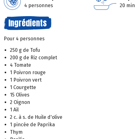
4 personnes
20 min
Ingrédients
Pour 4 personnes
250 g de Tofu
200 g de Riz complet
4 Tomate
1 Poivron rouge
1 Poivron vert
1 Courgette
15 Olives
2 Oignon
1 Ail
2 c. à s. de Huile d'olive
1 pincée de Paprika
Thym