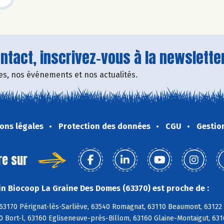
tact, inscrivez-vous à la newsletter
fres, nos événements et nos actualités.
ons légales
Protection des données
CGU
Gestio
re sur
n Biocoop La Graine Des Domes (63370) est proche de :
 63170 Pérignat-lès-Sarliève, 63540 Romagnat, 63110 Beaumont, 63122
0 Bort-l, 63160 Egliseneuve-près-Billom, 63160 Glaine-Montaigut, 63