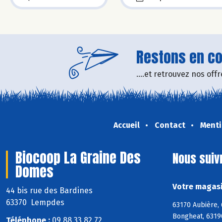
Restons en con
....et retrouvez nos of
Accueil
Contact
Menti
Biocoop La Graine Des
Nous suiv
Domes
Votre magasi
44 bis rue des Bardines
63370 Lempdes
63170 Aubière,
Bongheat, 6319
Téléphone :
09 88 33 82 72