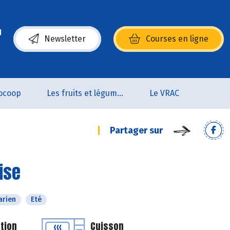
Newsletter
Courses en ligne
(s’ouvre dans une nouvelle fenêtre)
ocoop
Les fruits et légumes
Le VRAC
Partager sur
ise
arien
Eté
tion
Cuisson