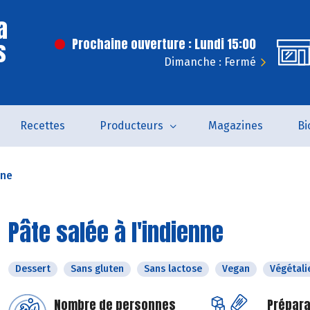
a
s
Prochaine ouverture : Lundi 15:00
Dimanche : Fermé
Recettes
Producteurs
Magazines
Bi
nne
Pâte salée à l'indienne
Dessert
Sans gluten
Sans lactose
Vegan
Végétali
Nombre de personnes
Prépara