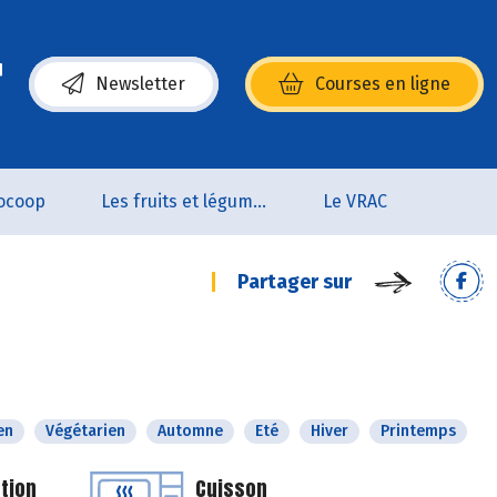
Newsletter
Courses en ligne
(s’ouvre dans une nouvelle fenêtre)
ocoop
Les fruits et légumes
Le VRAC
Partager sur
en
Végétarien
Automne
Eté
Hiver
Printemps
tion
Cuisson