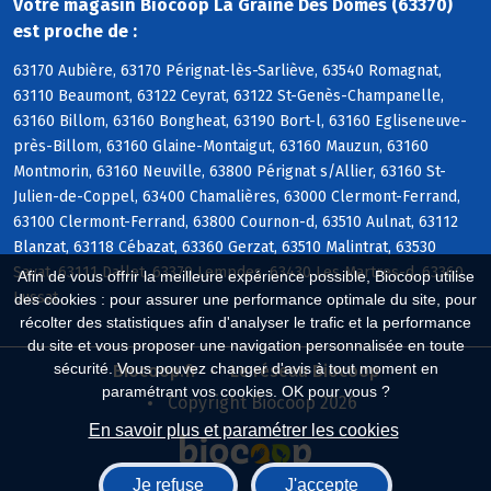
Votre magasin Biocoop La Graine Des Domes (63370)
est proche de :
63170 Aubière, 63170 Pérignat-lès-Sarliève, 63540 Romagnat,
63110 Beaumont, 63122 Ceyrat, 63122 St-Genès-Champanelle,
63160 Billom, 63160 Bongheat, 63190 Bort-l, 63160 Egliseneuve-
près-Billom, 63160 Glaine-Montaigut, 63160 Mauzun, 63160
Montmorin, 63160 Neuville, 63800 Pérignat s/Allier, 63160 St-
Julien-de-Coppel, 63400 Chamalières, 63000 Clermont-Ferrand,
63100 Clermont-Ferrand, 63800 Cournon-d, 63510 Aulnat, 63112
Blanzat, 63118 Cébazat, 63360 Gerzat, 63510 Malintrat, 63530
Sayat, 63111 Dallet, 63370 Lempdes, 63430 Les Martres-d, 63360
Afin de vous offrir la meilleure expérience possible, Biocoop utilise
Lussat
des cookies : pour assurer une performance optimale du site, pour
récolter des statistiques afin d'analyser le trafic et la performance
du site et vous proposer une navigation personnalisée en toute
sécurité. Vous pouvez changer d'avis à tout moment en
Biocoop.fr
Le réseau Biocoop
paramétrant vos cookies. OK pour vous ?
Copyright Biocoop 2026
En savoir plus et paramétrer les cookies
Je refuse
J'accepte