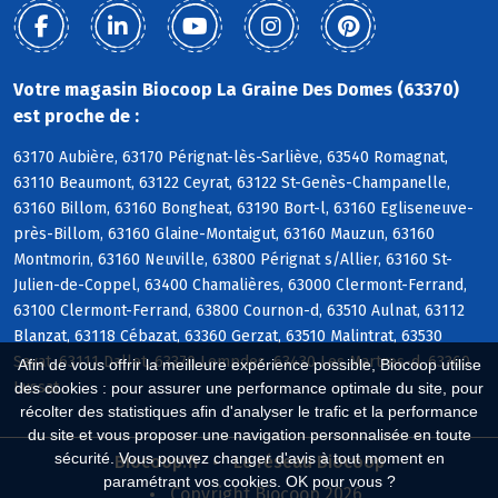
Votre magasin Biocoop La Graine Des Domes (63370)
est proche de :
63170 Aubière, 63170 Pérignat-lès-Sarliève, 63540 Romagnat,
63110 Beaumont, 63122 Ceyrat, 63122 St-Genès-Champanelle,
63160 Billom, 63160 Bongheat, 63190 Bort-l, 63160 Egliseneuve-
près-Billom, 63160 Glaine-Montaigut, 63160 Mauzun, 63160
Montmorin, 63160 Neuville, 63800 Pérignat s/Allier, 63160 St-
Julien-de-Coppel, 63400 Chamalières, 63000 Clermont-Ferrand,
63100 Clermont-Ferrand, 63800 Cournon-d, 63510 Aulnat, 63112
Blanzat, 63118 Cébazat, 63360 Gerzat, 63510 Malintrat, 63530
Sayat, 63111 Dallet, 63370 Lempdes, 63430 Les Martres-d, 63360
Afin de vous offrir la meilleure expérience possible, Biocoop utilise
Lussat
des cookies : pour assurer une performance optimale du site, pour
récolter des statistiques afin d'analyser le trafic et la performance
du site et vous proposer une navigation personnalisée en toute
sécurité. Vous pouvez changer d'avis à tout moment en
Biocoop.fr
Le réseau Biocoop
paramétrant vos cookies. OK pour vous ?
Copyright Biocoop 2026