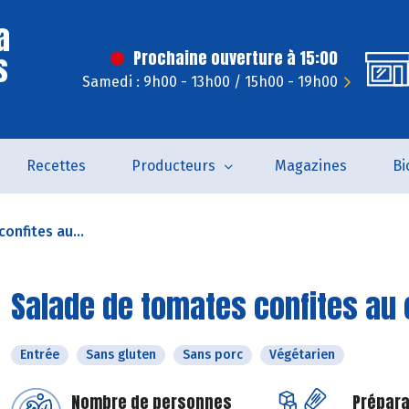
a
s
Prochaine ouverture à 15:00
Samedi : 9h00 - 13h00 / 15h00 - 19h00
Recettes
Producteurs
Magazines
Bi
onfites au...
Salade de tomates confites au 
Entrée
Sans gluten
Sans porc
Végétarien
Nombre de personnes
Prépara