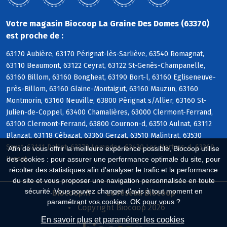
Votre magasin Biocoop La Graine Des Domes (63370)
est proche de :
63170 Aubière, 63170 Pérignat-lès-Sarliève, 63540 Romagnat,
63110 Beaumont, 63122 Ceyrat, 63122 St-Genès-Champanelle,
63160 Billom, 63160 Bongheat, 63190 Bort-l, 63160 Egliseneuve-
près-Billom, 63160 Glaine-Montaigut, 63160 Mauzun, 63160
Montmorin, 63160 Neuville, 63800 Pérignat s/Allier, 63160 St-
Julien-de-Coppel, 63400 Chamalières, 63000 Clermont-Ferrand,
63100 Clermont-Ferrand, 63800 Cournon-d, 63510 Aulnat, 63112
Blanzat, 63118 Cébazat, 63360 Gerzat, 63510 Malintrat, 63530
Sayat, 63111 Dallet, 63370 Lempdes, 63430 Les Martres-d, 63360
Afin de vous offrir la meilleure expérience possible, Biocoop utilise
Lussat
des cookies : pour assurer une performance optimale du site, pour
récolter des statistiques afin d'analyser le trafic et la performance
du site et vous proposer une navigation personnalisée en toute
sécurité. Vous pouvez changer d'avis à tout moment en
Biocoop.fr
Le réseau Biocoop
paramétrant vos cookies. OK pour vous ?
Copyright Biocoop 2026
En savoir plus et paramétrer les cookies