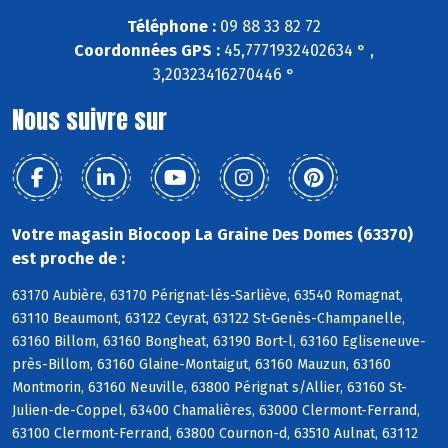
Téléphone :
09 88 33 82 72
Coordonnées GPS :
45,7771932402634 ° ,
3,20323416270446 °
Nous suivre sur
Votre magasin Biocoop La Graine Des Domes (63370)
est proche de :
63170 Aubière, 63170 Pérignat-lès-Sarliève, 63540 Romagnat,
63110 Beaumont, 63122 Ceyrat, 63122 St-Genès-Champanelle,
63160 Billom, 63160 Bongheat, 63190 Bort-l, 63160 Egliseneuve-
près-Billom, 63160 Glaine-Montaigut, 63160 Mauzun, 63160
Montmorin, 63160 Neuville, 63800 Pérignat s/Allier, 63160 St-
Julien-de-Coppel, 63400 Chamalières, 63000 Clermont-Ferrand,
63100 Clermont-Ferrand, 63800 Cournon-d, 63510 Aulnat, 63112