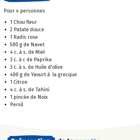
Pour 4 personnes
1 Chou fleur
2 Patate douce
1 Radis rose
500 g de Navet
4 c. à s. de Miel
3 c. à c de Paprika
3 c. à s. de Huile d'olive
400 g de Yaourt à la grecque
1 Citron
4 c. à s. de Tahini
1 pincée de Noix
Persil