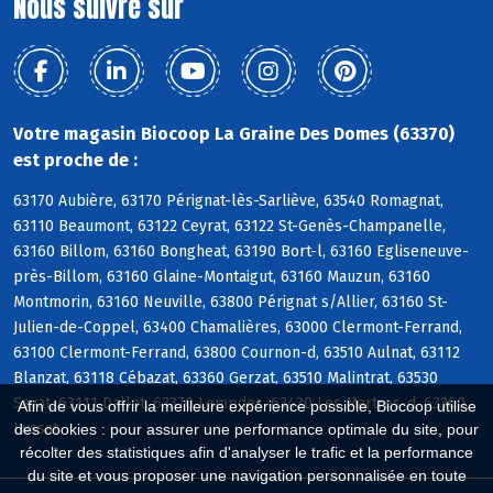
Nous suivre sur
Votre magasin Biocoop La Graine Des Domes (63370)
est proche de :
63170 Aubière, 63170 Pérignat-lès-Sarliève, 63540 Romagnat,
63110 Beaumont, 63122 Ceyrat, 63122 St-Genès-Champanelle,
63160 Billom, 63160 Bongheat, 63190 Bort-l, 63160 Egliseneuve-
près-Billom, 63160 Glaine-Montaigut, 63160 Mauzun, 63160
Montmorin, 63160 Neuville, 63800 Pérignat s/Allier, 63160 St-
Julien-de-Coppel, 63400 Chamalières, 63000 Clermont-Ferrand,
63100 Clermont-Ferrand, 63800 Cournon-d, 63510 Aulnat, 63112
Blanzat, 63118 Cébazat, 63360 Gerzat, 63510 Malintrat, 63530
Sayat, 63111 Dallet, 63370 Lempdes, 63430 Les Martres-d, 63360
Afin de vous offrir la meilleure expérience possible, Biocoop utilise
Lussat
des cookies : pour assurer une performance optimale du site, pour
récolter des statistiques afin d'analyser le trafic et la performance
du site et vous proposer une navigation personnalisée en toute