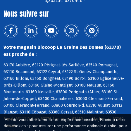
3,20323416270446 °
Nous suivre sur
Votre magasin Biocoop La Graine Des Domes (63370)
est proche de :
63170 Aubière, 63170 Pérignat-lès-Sarliève, 63540 Romagnat,
63110 Beaumont, 63122 Ceyrat, 63122 St-Genès-Champanelle,
63160 Billom, 63160 Bongheat, 63190 Bort-l, 63160 Egliseneuve-
près-Billom, 63160 Glaine-Montaigut, 63160 Mauzun, 63160
Montmorin, 63160 Neuville, 63800 Pérignat s/Allier, 63160 St-
Julien-de-Coppel, 63400 Chamalières, 63000 Clermont-Ferrand,
63100 Clermont-Ferrand, 63800 Cournon-d, 63510 Aulnat, 63112
Blanzat, 63118 Cébazat, 63360 Gerzat, 63510 Malintrat, 63530
Sayat, 63111 Dallet, 63370 Lempdes, 63430 Les Martres-d, 63360
Afin de vous offrir la meilleure expérience possible, Biocoop utilise
Lussat
des cookies : pour assurer une performance optimale du site, pour