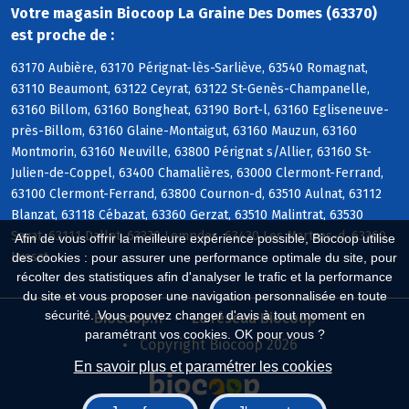
Votre magasin Biocoop La Graine Des Domes (63370)
est proche de :
63170 Aubière, 63170 Pérignat-lès-Sarliève, 63540 Romagnat,
63110 Beaumont, 63122 Ceyrat, 63122 St-Genès-Champanelle,
63160 Billom, 63160 Bongheat, 63190 Bort-l, 63160 Egliseneuve-
près-Billom, 63160 Glaine-Montaigut, 63160 Mauzun, 63160
Montmorin, 63160 Neuville, 63800 Pérignat s/Allier, 63160 St-
Julien-de-Coppel, 63400 Chamalières, 63000 Clermont-Ferrand,
63100 Clermont-Ferrand, 63800 Cournon-d, 63510 Aulnat, 63112
Blanzat, 63118 Cébazat, 63360 Gerzat, 63510 Malintrat, 63530
Sayat, 63111 Dallet, 63370 Lempdes, 63430 Les Martres-d, 63360
Afin de vous offrir la meilleure expérience possible, Biocoop utilise
Lussat
des cookies : pour assurer une performance optimale du site, pour
récolter des statistiques afin d'analyser le trafic et la performance
du site et vous proposer une navigation personnalisée en toute
sécurité. Vous pouvez changer d'avis à tout moment en
Biocoop.fr
Le réseau Biocoop
paramétrant vos cookies. OK pour vous ?
Copyright Biocoop 2026
En savoir plus et paramétrer les cookies