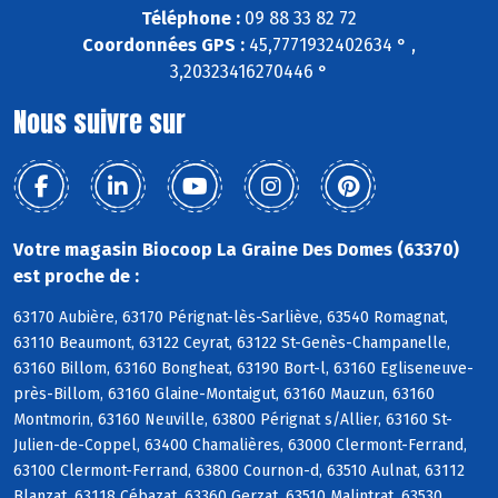
Téléphone :
09 88 33 82 72
Coordonnées GPS :
45,7771932402634 ° ,
3,20323416270446 °
Nous suivre sur
Votre magasin Biocoop La Graine Des Domes (63370)
est proche de :
63170 Aubière, 63170 Pérignat-lès-Sarliève, 63540 Romagnat,
63110 Beaumont, 63122 Ceyrat, 63122 St-Genès-Champanelle,
63160 Billom, 63160 Bongheat, 63190 Bort-l, 63160 Egliseneuve-
près-Billom, 63160 Glaine-Montaigut, 63160 Mauzun, 63160
Montmorin, 63160 Neuville, 63800 Pérignat s/Allier, 63160 St-
Julien-de-Coppel, 63400 Chamalières, 63000 Clermont-Ferrand,
63100 Clermont-Ferrand, 63800 Cournon-d, 63510 Aulnat, 63112
Blanzat, 63118 Cébazat, 63360 Gerzat, 63510 Malintrat, 63530