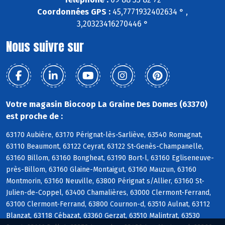
Coordonnées GPS :
45,7771932402634 ° ,
3,20323416270446 °
Nous suivre sur
Votre magasin Biocoop La Graine Des Domes (63370)
est proche de :
63170 Aubière, 63170 Pérignat-lès-Sarliève, 63540 Romagnat,
63110 Beaumont, 63122 Ceyrat, 63122 St-Genès-Champanelle,
63160 Billom, 63160 Bongheat, 63190 Bort-l, 63160 Egliseneuve-
près-Billom, 63160 Glaine-Montaigut, 63160 Mauzun, 63160
Montmorin, 63160 Neuville, 63800 Pérignat s/Allier, 63160 St-
Julien-de-Coppel, 63400 Chamalières, 63000 Clermont-Ferrand,
63100 Clermont-Ferrand, 63800 Cournon-d, 63510 Aulnat, 63112
Blanzat, 63118 Cébazat, 63360 Gerzat, 63510 Malintrat, 63530